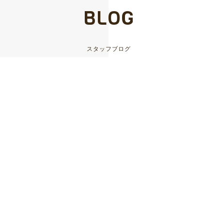
BLOG
スタッフブログ
2026.06.18
上野商工会バスハイク
2026.05.28
ペッパーライス
2026.05.11
信州ブレイブウォリアーズ🏀