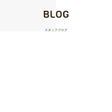
BLOG
スタッフブログ
2026.06.18
上野商工会バスハイク
2026.05.28
ペッパーライス
2026.05.11
信州ブレイブウォリアーズ🏀