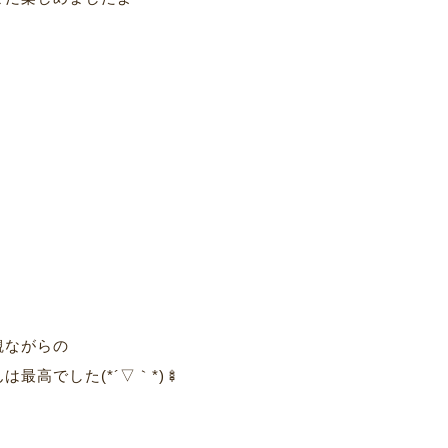
観ながらの
は最高でした(*´▽｀*)🍢