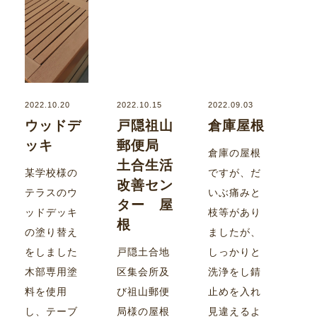
2022.10.20
2022.10.15
2022.09.03
ウッドデ
戸隠祖山
倉庫屋根
ッキ
郵便局
倉庫の屋根
土合生活
某学校様の
ですが、だ
改善セン
テラスのウ
いぶ痛みと
ター 屋
ッドデッキ
枝等があり
根
の塗り替え
ましたが、
をしました
戸隠土合地
しっかりと
木部専用塗
区集会所及
洗浄をし錆
料を使用
び祖山郵便
止めを入れ
し、テーブ
局様の屋根
見違えるよ