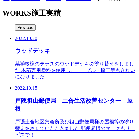
WORKS
施工実績
Previous
2022.10.20
ウッドデッキ
某学校様のテラスのウッドデッキの塗り替えをしまし
た 木部専用塗料を使用し、テーブル・椅子等もきれい
になりました！
2022.10.15
戸隠祖山郵便局 土合生活改善センター 屋
根
戸隠土合地区集会所及び祖山郵便局様の屋根等の塗り
替えをさせていただきました 郵便局様のマークもサー
ビスで！