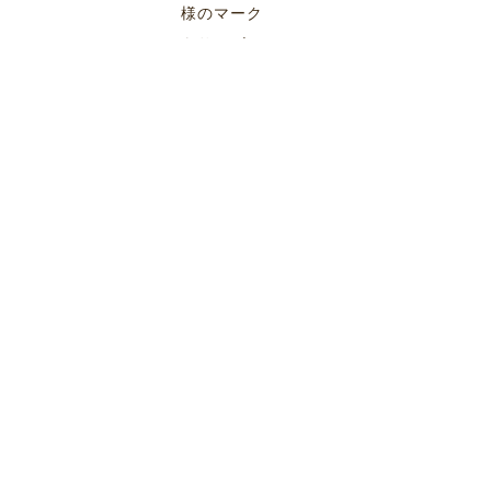
様のマーク
もサービス
で！
施工実績一覧
INFORMATION
お知らせ
2026.05.20
INFORMATION