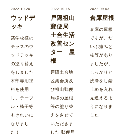
2022.10.20
2022.10.15
2022.09.03
ウッドデ
戸隠祖山
倉庫屋根
ッキ
郵便局
倉庫の屋根
土合生活
某学校様の
ですが、だ
改善セン
テラスのウ
いぶ痛みと
ター 屋
ッドデッキ
枝等があり
根
の塗り替え
ましたが、
をしました
戸隠土合地
しっかりと
木部専用塗
区集会所及
洗浄をし錆
料を使用
び祖山郵便
止めを入れ
し、テーブ
局様の屋根
見違えるよ
ル・椅子等
等の塗り替
うになりま
もきれいに
えをさせて
した
なりまし
いただきま
た！
した 郵便局