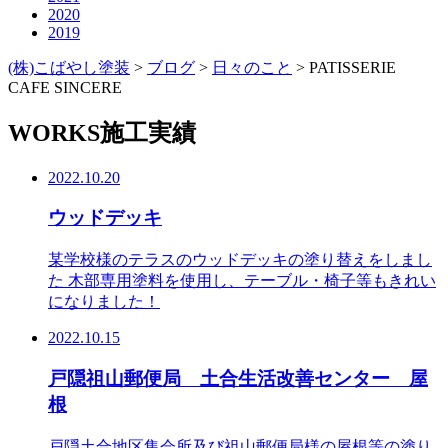
2020
2019
(株)こばやし塗装
>
ブログ
>
日々のこと
>
PATISSERIE
CAFE SINCERE
WORKS
施工実績
2022.10.20
ウッドデッキ
某学校様のテラスのウッドデッキの塗り替えをしまし
た 木部専用塗料を使用し、テーブル・椅子等もきれい
になりました！
2022.10.15
戸隠祖山郵便局 土合生活改善センター 屋
根
戸隠土合地区集会所及び祖山郵便局様の屋根等の塗り