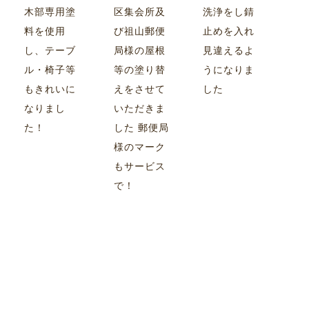
木部専用塗
区集会所及
洗浄をし錆
料を使用
び祖山郵便
止めを入れ
し、テーブ
局様の屋根
見違えるよ
ル・椅子等
等の塗り替
うになりま
もきれいに
えをさせて
した
なりまし
いただきま
た！
した 郵便局
様のマーク
もサービス
で！
施工実績一覧