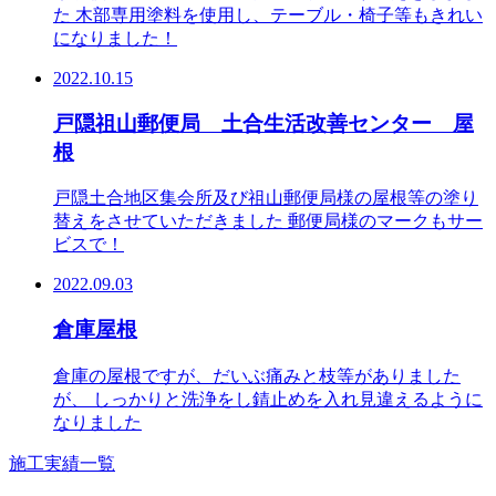
た 木部専用塗料を使用し、テーブル・椅子等もきれい
になりました！
2022.10.15
戸隠祖山郵便局 土合生活改善センター 屋
根
戸隠土合地区集会所及び祖山郵便局様の屋根等の塗り
替えをさせていただきました 郵便局様のマークもサー
ビスで！
2022.09.03
倉庫屋根
倉庫の屋根ですが、だいぶ痛みと枝等がありました
が、 しっかりと洗浄をし錆止めを入れ見違えるように
なりました
施工実績一覧