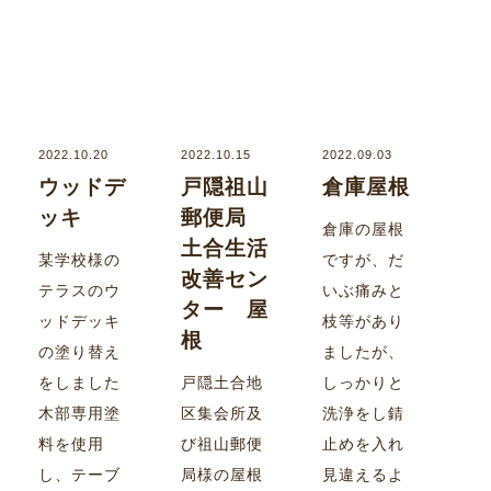
2022.10.20
2022.10.15
2022.09.03
ウッドデ
戸隠祖山
倉庫屋根
ッキ
郵便局
倉庫の屋根
土合生活
某学校様の
ですが、だ
改善セン
テラスのウ
いぶ痛みと
ター 屋
ッドデッキ
枝等があり
根
の塗り替え
ましたが、
をしました
戸隠土合地
しっかりと
木部専用塗
区集会所及
洗浄をし錆
料を使用
び祖山郵便
止めを入れ
し、テーブ
局様の屋根
見違えるよ