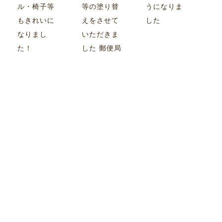
ル・椅子等
等の塗り替
うになりま
もきれいに
えをさせて
した
なりまし
いただきま
た！
した 郵便局
様のマーク
もサービス
で！
施工実績一覧
INFORMATION