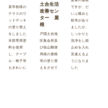
土合生活
某学校様の
ですが、だ
改善セン
テラスのウ
いぶ痛みと
ター 屋
ッドデッキ
枝等があり
根
の塗り替え
ましたが、
をしました
戸隠土合地
しっかりと
木部専用塗
区集会所及
洗浄をし錆
料を使用
び祖山郵便
止めを入れ
し、テーブ
局様の屋根
見違えるよ
ル・椅子等
等の塗り替
うになりま
もきれいに
えをさせて
した
なりまし
いただきま
た！
した 郵便局
様のマーク
もサービス
で！