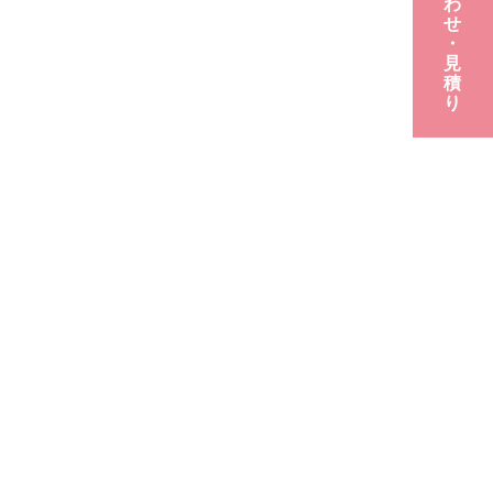
わ
せ
・
見
積
り