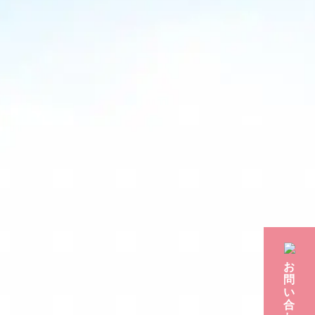
お
問
い
合