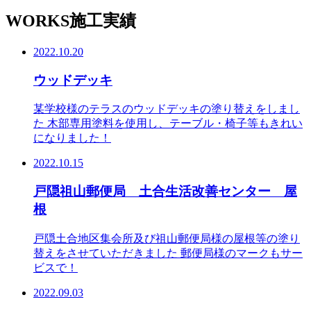
WORKS
施工実績
2022.10.20
ウッドデッキ
某学校様のテラスのウッドデッキの塗り替えをしまし
た 木部専用塗料を使用し、テーブル・椅子等もきれい
になりました！
2022.10.15
戸隠祖山郵便局 土合生活改善センター 屋
根
戸隠土合地区集会所及び祖山郵便局様の屋根等の塗り
替えをさせていただきました 郵便局様のマークもサー
ビスで！
2022.09.03