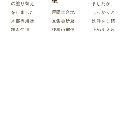
根
の塗り替え
ましたが、
をしました
戸隠土合地
しっかりと
木部専用塗
区集会所及
洗浄をし錆
料を使用
び祖山郵便
止めを入れ
し、テーブ
局様の屋根
見違えるよ
ル・椅子等
等の塗り替
うになりま
もきれいに
えをさせて
した
なりまし
いただきま
た！
した 郵便局
様のマーク
もサービス
で！
施工実績一覧