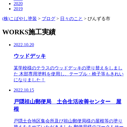
2020
2019
(株)こばやし塗装
>
ブログ
>
日々のこと
>
びんずる市
WORKS
施工実績
2022.10.20
ウッドデッキ
某学校様のテラスのウッドデッキの塗り替えをしまし
た 木部専用塗料を使用し、テーブル・椅子等もきれい
になりました！
2022.10.15
戸隠祖山郵便局 土合生活改善センター 屋
根
戸隠土合地区集会所及び祖山郵便局様の屋根等の塗り
替えをさせていただきました 郵便局様のマークもサー