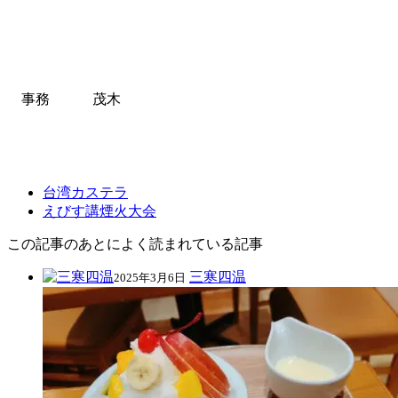
事務 茂木
台湾カステラ
えびす講煙火大会
この記事のあとによく読まれている記事
三寒四温
2025年3月6日