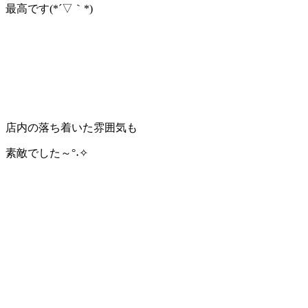
最高です(*´▽｀*)
店内の落ち着いた雰囲気も
素敵でした～°˖✧