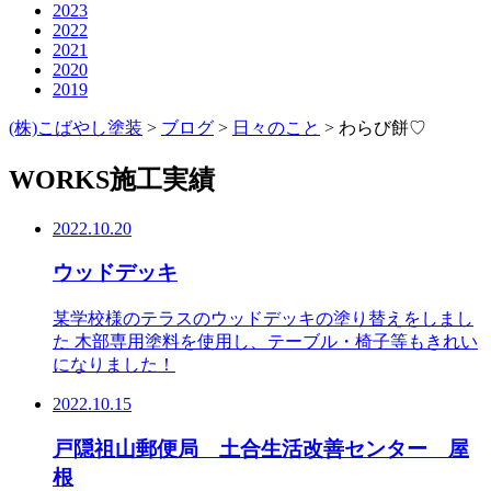
2023
2022
2021
2020
2019
(株)こばやし塗装
>
ブログ
>
日々のこと
>
わらび餅♡
WORKS
施工実績
2022.10.20
ウッドデッキ
某学校様のテラスのウッドデッキの塗り替えをしまし
た 木部専用塗料を使用し、テーブル・椅子等もきれい
になりました！
2022.10.15
戸隠祖山郵便局 土合生活改善センター 屋
根