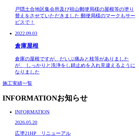
戸隠土合地区集会所及び祖山郵便局様の屋根等の塗り
替えをさせていただきました 郵便局様のマークもサー
ビスで！
2022.09.03
倉庫屋根
倉庫の屋根ですが、だいぶ痛みと枝等がありました
が、 しっかりと洗浄をし錆止めを入れ見違えるように
なりました
施工実績一覧
INFORMATION
お知らせ
INFORMATION
2026.05.20
広塗21HP リニューアル