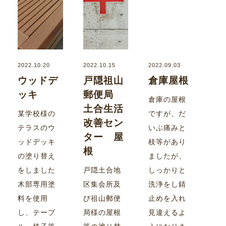
2022.10.20
2022.10.15
2022.09.03
ウッドデ
戸隠祖山
倉庫屋根
ッキ
郵便局
倉庫の屋根
土合生活
某学校様の
ですが、だ
改善セン
テラスのウ
いぶ痛みと
ター 屋
ッドデッキ
枝等があり
根
の塗り替え
ましたが、
をしました
戸隠土合地
しっかりと
木部専用塗
区集会所及
洗浄をし錆
料を使用
び祖山郵便
止めを入れ
し、テーブ
局様の屋根
見違えるよ