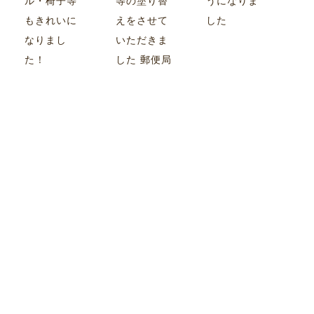
ル・椅子等
等の塗り替
うになりま
もきれいに
えをさせて
した
なりまし
いただきま
た！
した 郵便局
様のマーク
もサービス
で！
施工実績一覧
INFORMATION