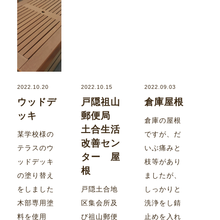
2022.10.20
2022.10.15
2022.09.03
ウッドデ
戸隠祖山
倉庫屋根
ッキ
郵便局
倉庫の屋根
土合生活
某学校様の
ですが、だ
改善セン
テラスのウ
いぶ痛みと
ター 屋
ッドデッキ
枝等があり
根
の塗り替え
ましたが、
をしました
戸隠土合地
しっかりと
木部専用塗
区集会所及
洗浄をし錆
料を使用
び祖山郵便
止めを入れ