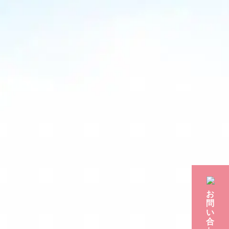
お
問
い
合