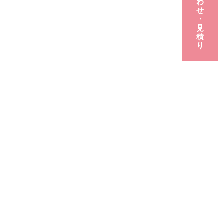
わ
せ
・
見
積
り