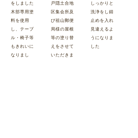
をしました
戸隠土合地
しっかりと
木部専用塗
区集会所及
洗浄をし錆
料を使用
び祖山郵便
止めを入れ
し、テーブ
局様の屋根
見違えるよ
ル・椅子等
等の塗り替
うになりま
もきれいに
えをさせて
した
なりまし
いただきま
た！
した 郵便局
様のマーク
もサービス
で！
施工実績一覧